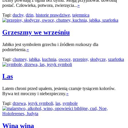
Dżiny powstają z ognia bez dymu. Mogą przyjmować dowolną
postać. Człowieka, potwora, zwierzęcia...
»
Tagi:
duchy,
dżin,
historie prawdziwe,
tajemnica
Grzeszmy we wrześniu
Jabłko jest symbolem grzechu i źródłem rozkoszy dla
podniebienia.
»
Tagi:
chutney,
jabłka,
kuchnia,
owoce,
przepisy,
słodycze,
szarlotka
Las
Latem chroni przed upałem, jesienią czaruje tysiącem kolorów.
Bywa też mroczny i niebezpieczny.
»
Tagi:
drzewa,
język symboli,
las,
symbole
Wina wina