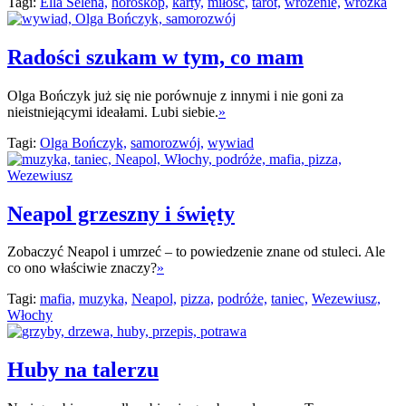
Tagi:
Ella Selena,
horoskop,
karty,
miłość,
tarot,
wróżenie,
wróżka
Radości szukam w tym, co mam
Olga Bończyk już się nie porównuje z innymi i nie goni za
nieistniejącymi ideałami. Lubi siebie.
»
Tagi:
Olga Bończyk,
samorozwój,
wywiad
Neapol grzeszny i święty
Zobaczyć Neapol i umrzeć – to powiedzenie znane od stuleci. Ale
co ono właściwie znaczy?
»
Tagi:
mafia,
muzyka,
Neapol,
pizza,
podróże,
taniec,
Wezewiusz,
Włochy
Huby na talerzu