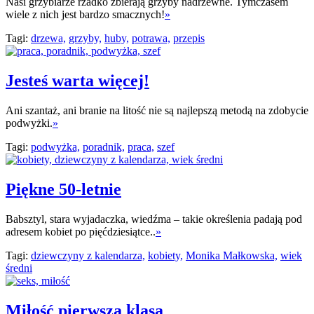
Nasi grzybiarze rzadko zbierają grzyby nadrzewne. Tymczasem
wiele z nich jest bardzo smacznych!
»
Tagi:
drzewa,
grzyby,
huby,
potrawa,
przepis
Jesteś warta więcej!
Ani szantaż, ani branie na litość nie są najlepszą metodą na zdobycie
podwyżki.
»
Tagi:
podwyżka,
poradnik,
praca,
szef
Piękne 50-letnie
Babsztyl, stara wyjadaczka, wiedźma – takie określenia padają pod
adresem kobiet po pięćdziesiątce..
»
Tagi:
dziewczyny z kalendarza,
kobiety,
Monika Małkowska,
wiek
średni
Miłość pierwsza klasa