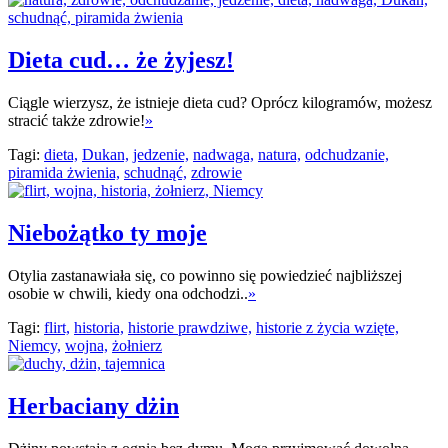
Dieta cud… że żyjesz!
Ciągle wierzysz, że istnieje dieta cud? Oprócz kilogramów, możesz
stracić także zdrowie!
»
Tagi:
dieta,
Dukan,
jedzenie,
nadwaga,
natura,
odchudzanie,
piramida żwienia,
schudnąć,
zdrowie
Niebożątko ty moje
Otylia zastanawiała się, co powinno się powiedzieć najbliższej
osobie w chwili, kiedy ona odchodzi..
»
Tagi:
flirt,
historia,
historie prawdziwe,
historie z życia wzięte,
Niemcy,
wojna,
żołnierz
Herbaciany dżin