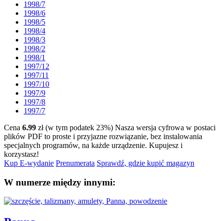
1998/7
1998/6
1998/5
1998/4
1998/3
1998/2
1998/1
1997/12
1997/11
1997/10
1997/9
1997/8
1997/7
Cena
6.99
zł (w tym podatek 23%)
Nasza wersja cyfrowa w postaci
plików PDF to proste i przyjazne rozwiązanie, bez instalowania
specjalnych programów, na każde urządzenie.
Kupujesz i
korzystasz!
Kup E-wydanie
Prenumerata
Sprawdź, gdzie kupić magazyn
W numerze między innymi: