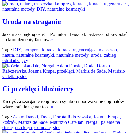
Uroda na straganie
Jaką masz piękną cerę! – Pomidor! Teraz tak będziesz odpowiadać
na komplementy facetów.
»
Tagi:
DIY,
kompres,
kuracja,
kuracja regenerująca,
maseczka,
natura,
naturalne kosmetyki,
naturalne metody,
uroda,
zabieg
odmładzający
Ci przeklęci bluźniercy
Kiedyś za szarganie religijnych symboli i podważanie dogmatów
wiary trafiało się na stos...
»
Tagi:
Adam Darski,
Doda,
Dorota Rabczewska,
Joanna Krupa,
kościół,
Markiz de Sade,
Maurizio Catellan,
Nergal,
palenie na
stosie,
przeklęci,
skandale,
stos