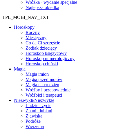
Wróżka - wydanie specjalne
Najlepsza okładka
TPL_MOBI_NAV_TXT
Horoskopy
Roczny
Miesięczny
Co da Ci szczęście
Zodiak dziecięcy
Horoskop księżycowy
Horoskop numerologiczny
Horoskop chiński
Magia
Magia imion
Magia przedmiotów
Magia na co dzień
Wróżby i przepowiednie
Wróżbici i terapeuci
Niezwykli/Niezwykłe
Ludzie i życie
Znani i lubiani
Zjawiska
Podróże
Wierzenia