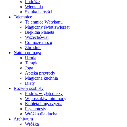
Podróże
Wierzenia
Sztuka i artyści
Tajemnice
Tajemnice Watykanu
Magiczny świat zwierząt
Błękitna Planeta
Wszechświat
Co może mózg
Zbrodnie
Natura pomaga
Uroda
Terapie
Joga
Apteka przyrody
Magiczna kuchnia
Diety
Rozwój osobisty
Podróż w głąb duszy
W poszukiwaniu mocy
Kobieta i mężczyzna
Psychotesty
Wróżka dla ducha
Archiwum
Wróżka