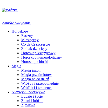
Zamów e-wydanie
Horoskopy
Roczny
Miesięczny
Co da Ci szczęście
Zodiak dziecięcy
Horoskop księżycowy
Horoskop numerologiczny
Horoskop chiński
Magia
Magia imion
Magia przedmiotów
Magia na co dzień
Wróżby i przepowiednie
Wróżbici i terapeuci
Niezwykli/Niezwykłe
Ludzie i życie
Znani i lubiani
Zjawiska