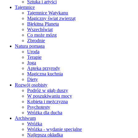
Sztuka i artyści
Tajemnice
Tajemnice Watykanu
Magiczny świat zwierząt
Błękitna Planeta
Wszechświat
Co może mózg
Zbrodnie
Natura pomaga
Uroda
Terapie
Joga
Apteka przyrody
Magiczna kuchnia
Diety
Rozwój osobisty
Podróż w głąb duszy
W poszukiwaniu mocy
Kobieta i mężczyzna
Psychotesty
Wróżka dla ducha
Archiwum
Wróżka
Wróżka - wydanie specjalne
Najlepsza okładka