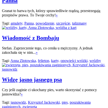
Panna
Granat to barwa tych, którzy sprawiedliwie rządzą, przestrzegają
przepisów prawa. To Twoje cechy!
»
Tagi:
amulety,
Panna,
powodzenie,
szczęście,
talizmany
Wiadomość z Bombaju
Stefan. Zaprzeczenie tego, co ceniła u mężczyzny. A jednak
zakochała się w nim...
»
Tagi:
Anna Złotowska,
felieton,
karty,
opowieści wróżki,
wróżby
Widzę jasno jasnego psa
Czy jeśli zaginie ci ukochany pies, warto skorzystać z pomocy
jasnowidza?
»
Tagi:
jasnowidz,
Krzysztof Jackowski,
pies,
poszukiwania
zaginionych,
zwierzęta