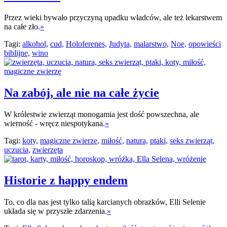
Przez wieki bywało przyczyną upadku władców, ale też lekarstwem
na całe zło.
»
Tagi:
alkohol,
cud,
Holoferenes,
Judyta,
malarstwo,
Noe,
opowieści
biblijne,
wino
Na zabój, ale nie na całe życie
W królestwie zwierząt monogamia jest dość powszechna, ale
wierność - wręcz niespotykana.
»
Tagi:
koty,
magiczne zwierzę,
miłość,
natura,
ptaki,
seks zwierząt,
uczucia,
zwierzęta
Historie z happy endem
To, co dla nas jest tylko talią karcianych obrazków, Elli Selenie
układa się w przyszłe zdarzenia.
»