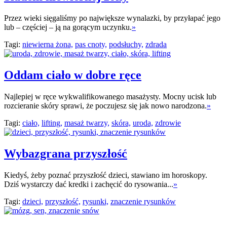
Przez wieki sięgaliśmy po największe wynalazki, by przyłapać jego
lub – częściej – ją na gorącym uczynku.
»
Tagi:
niewierna żona,
pas cnoty,
podsłuchy,
zdrada
Oddam ciało w dobre ręce
Najlepiej w ręce wykwalifikowanego masażysty. Mocny ucisk lub
rozcieranie skóry sprawi, że poczujesz się jak nowo narodzona.
»
Tagi:
ciało,
lifting,
masaż twarzy,
skóra,
uroda,
zdrowie
Wybazgrana przyszłość
Kiedyś, żeby poznać przyszłość dzieci, stawiano im horoskopy.
Dziś wystarczy dać kredki i zachęcić do rysowania...
»
Tagi:
dzieci,
przyszłość,
rysunki,
znaczenie rysunków