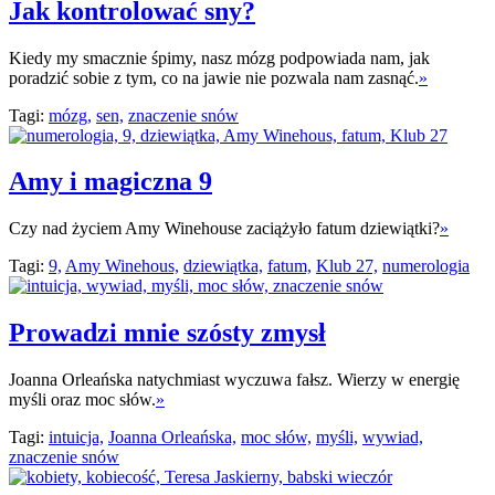
Jak kontrolować sny?
Kiedy my smacznie śpimy, nasz mózg podpowiada nam, jak
poradzić sobie z tym, co na jawie nie pozwala nam zasnąć.
»
Tagi:
mózg,
sen,
znaczenie snów
Amy i magiczna 9
Czy nad życiem Amy Winehouse zaciążyło fatum dziewiątki?
»
Tagi:
9,
Amy Winehous,
dziewiątka,
fatum,
Klub 27,
numerologia
Prowadzi mnie szósty zmysł
Joanna Orleańska natychmiast wyczuwa fałsz. Wierzy w energię
myśli oraz moc słów.
»
Tagi:
intuicja,
Joanna Orleańska,
moc słów,
myśli,
wywiad,
znaczenie snów