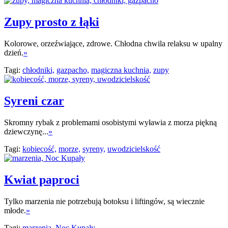
Zupy prosto z łąki
Kolorowe, orzeźwiające, zdrowe. Chłodna chwila relaksu w upalny
dzień.
»
Tagi:
chłodniki,
gazpacho,
magiczna kuchnia,
zupy
Syreni czar
Skromny rybak z problemami osobistymi wyławia z morza piękną
dziewczynę...
»
Tagi:
kobiecość,
morze,
syreny,
uwodzicielskość
Kwiat paproci
Tylko marzenia nie potrzebują botoksu i liftingów, są wiecznie
młode.
»
Tagi:
marzenia,
Noc Kupały