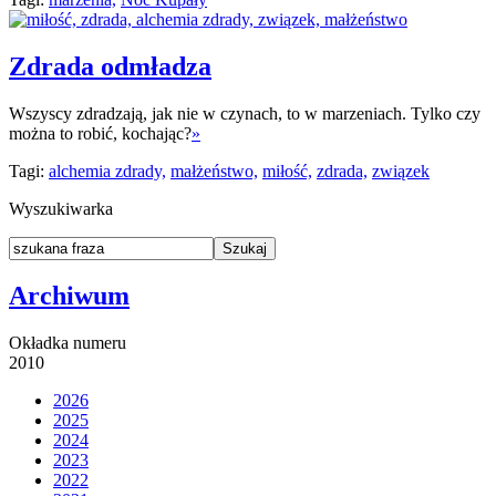
Zdrada odmładza
Wszyscy zdradzają, jak nie w czynach, to w marzeniach. Tylko czy
można to robić, kochając?
»
Tagi:
alchemia zdrady,
małżeństwo,
miłość,
zdrada,
związek
Wyszukiwarka
Archiwum
Okładka numeru
2010
2026
2025
2024
2023
2022