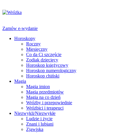
Zamów e-wydanie
Horoskopy
Roczny
Miesięczny
Co da Ci szczęście
Zodiak dziecięcy
Horoskop księżycowy
Horoskop numerologiczny
Horoskop chiński
Magia
Magia imion
Magia przedmiotów
Magia na co dzień
Wróżby i przepowiednie
Wróżbici i terapeuci
Niezwykli/Niezwykłe
Ludzie i życie
Znani i lubiani
Zjawiska