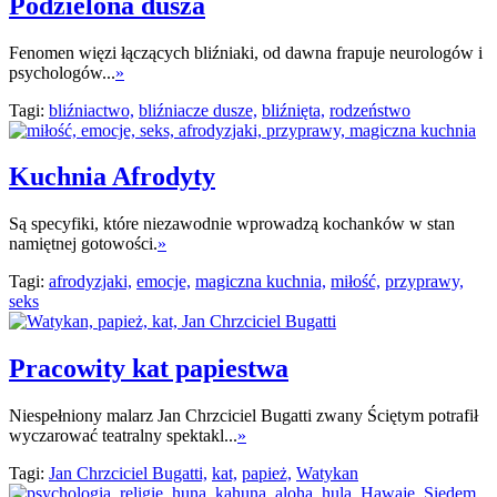
Podzielona dusza
Fenomen więzi łączących bliźniaki, od dawna frapuje neurologów i
psychologów...
»
Tagi:
bliźniactwo,
bliźniacze dusze,
bliźnięta,
rodzeństwo
Kuchnia Afrodyty
Są specyfiki, które niezawodnie wprowadzą kochanków w stan
namiętnej gotowości.
»
Tagi:
afrodyzjaki,
emocje,
magiczna kuchnia,
miłość,
przyprawy,
seks
Pracowity kat papiestwa
Niespełniony malarz Jan Chrzciciel Bugatti zwany Ściętym potrafił
wyczarować teatralny spektakl...
»
Tagi:
Jan Chrzciciel Bugatti,
kat,
papież,
Watykan