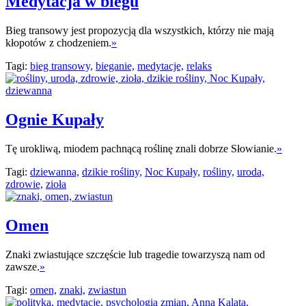
Medytacja w biegu
Bieg transowy jest propozycją dla wszystkich, którzy nie mają
kłopotów z chodzeniem.
»
Tagi:
bieg transowy,
bieganie,
medytacje,
relaks
Ognie Kupały
Tę urokliwą, miodem pachnącą roślinę znali dobrze Słowianie.
»
Tagi:
dziewanna,
dzikie rośliny,
Noc Kupały,
rośliny,
uroda,
zdrowie,
zioła
Omen
Znaki zwiastujące szczęście lub tragedie towarzyszą nam od
zawsze.
»
Tagi:
omen,
znaki,
zwiastun