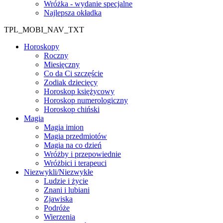
Wróżka - wydanie specjalne
Najlepsza okładka
TPL_MOBI_NAV_TXT
Horoskopy
Roczny
Miesięczny
Co da Ci szczęście
Zodiak dziecięcy
Horoskop księżycowy
Horoskop numerologiczny
Horoskop chiński
Magia
Magia imion
Magia przedmiotów
Magia na co dzień
Wróżby i przepowiednie
Wróżbici i terapeuci
Niezwykli/Niezwykłe
Ludzie i życie
Znani i lubiani
Zjawiska
Podróże
Wierzenia