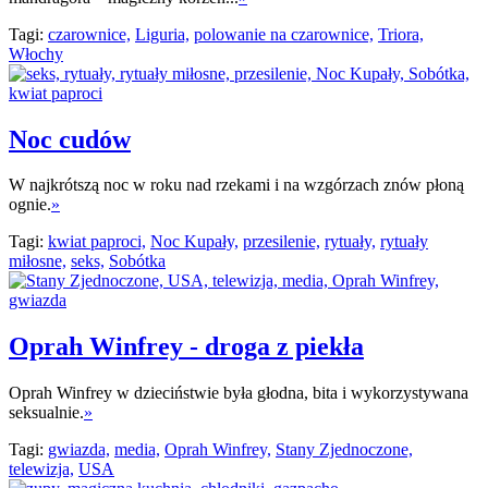
Tagi:
czarownice,
Liguria,
polowanie na czarownice,
Triora,
Włochy
Noc cudów
W najkrótszą noc w roku nad rzekami i na wzgórzach znów płoną
ognie.
»
Tagi:
kwiat paproci,
Noc Kupały,
przesilenie,
rytuały,
rytuały
miłosne,
seks,
Sobótka
Oprah Winfrey - droga z piekła
Oprah Winfrey w dzieciństwie była głodna, bita i wykorzystywana
seksualnie.
»
Tagi:
gwiazda,
media,
Oprah Winfrey,
Stany Zjednoczone,
telewizja,
USA