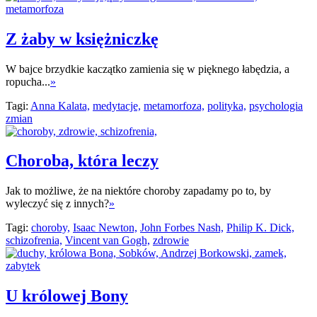
Z żaby w księżniczkę
W bajce brzydkie kaczątko zamienia się w pięknego łabędzia, a
ropucha...
»
Tagi:
Anna Kalata,
medytacje,
metamorfoza,
polityka,
psychologia
zmian
Choroba, która leczy
Jak to możliwe, że na niektóre choroby zapadamy po to, by
wyleczyć się z innych?
»
Tagi:
choroby,
Isaac Newton,
John Forbes Nash,
Philip K. Dick,
schizofrenia,
Vincent van Gogh,
zdrowie
U królowej Bony