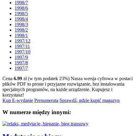
1998/7
1998/6
1998/5
1998/4
1998/3
1998/2
1998/1
1997/12
1997/11
1997/10
1997/9
1997/8
1997/7
Cena
6.99
zł (w tym podatek 23%)
Nasza wersja cyfrowa w postaci
plików PDF to proste i przyjazne rozwiązanie, bez instalowania
specjalnych programów, na każde urządzenie.
Kupujesz i
korzystasz!
Kup E-wydanie
Prenumerata
Sprawdź, gdzie kupić magazyn
W numerze między innymi: