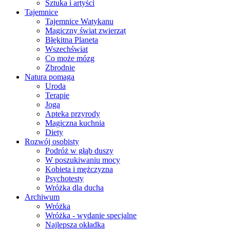
Sztuka i artyści
Tajemnice
Tajemnice Watykanu
Magiczny świat zwierząt
Błękitna Planeta
Wszechświat
Co może mózg
Zbrodnie
Natura pomaga
Uroda
Terapie
Joga
Apteka przyrody
Magiczna kuchnia
Diety
Rozwój osobisty
Podróż w głąb duszy
W poszukiwaniu mocy
Kobieta i mężczyzna
Psychotesty
Wróżka dla ducha
Archiwum
Wróżka
Wróżka - wydanie specjalne
Najlepsza okładka