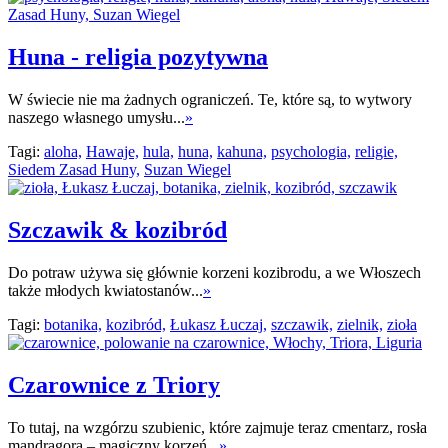
Huna - religia pozytywna
W świecie nie ma żadnych ograniczeń. Te, które są, to wytwory
naszego własnego umysłu...
»
Tagi:
aloha,
Hawaje,
hula,
huna,
kahuna,
psychologia,
religie,
Siedem Zasad Huny,
Suzan Wiegel
Szczawik & kozibród
Do potraw używa się głównie korzeni kozibrodu, a we Włoszech
także młodych kwiatostanów...
»
Tagi:
botanika,
kozibród,
Łukasz Łuczaj,
szczawik,
zielnik,
zioła
Czarownice z Triory
To tutaj, na wzgórzu szubienic, które zajmuje teraz cmentarz, rosła
mandragora – magiczny korzeń...
»