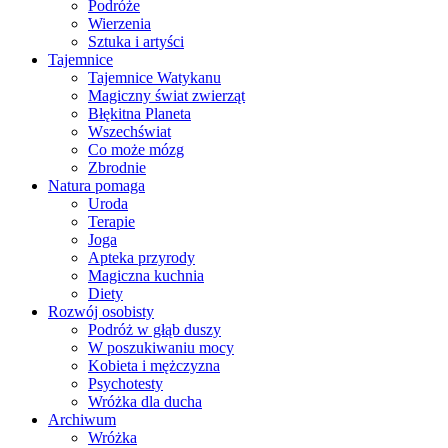
Podróże
Wierzenia
Sztuka i artyści
Tajemnice
Tajemnice Watykanu
Magiczny świat zwierząt
Błękitna Planeta
Wszechświat
Co może mózg
Zbrodnie
Natura pomaga
Uroda
Terapie
Joga
Apteka przyrody
Magiczna kuchnia
Diety
Rozwój osobisty
Podróż w głąb duszy
W poszukiwaniu mocy
Kobieta i mężczyzna
Psychotesty
Wróżka dla ducha
Archiwum
Wróżka